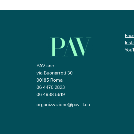
Fac
Ins
You
PAV snc
via Buonarroti 30
00185 Roma
06 4470 2823
06 4938 5619
organizzazione@pav-it.eu