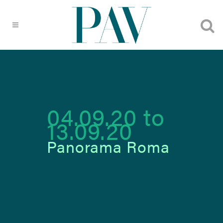
04.09.20
to
13.09.20
Panorama Roma