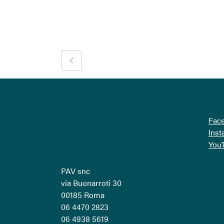
Fac
Ins
You
PAV snc
via Buonarroti 30
00185 Roma
06 4470 2823
06 4938 5619