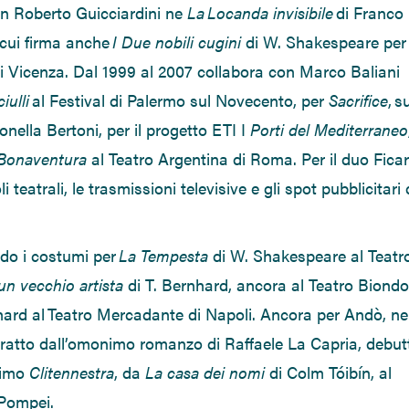
n Roberto Guicciardini
ne
La
Locanda invisibile
di Franco
 cui firma anche
I Due nobili cugini
di
W. Shakespeare
per 
i Vicenza. Dal 1999 al 2007 collabora con Marco Baliani
iulli
al
Festival di Palermo sul Novecento,
per
Sacrifice
,
s
onella Bertoni,
per il progetto ETI I
Po
rti del Mediterraneo
 Bonaventura
al
Teatro Argentina di Roma. Per il duo Ficar
i teatrali, le trasmissioni televisive e gli spot pubblicitari 
do i costumi per
La Tempesta
di W. Shakespeare
al
Teatr
 un vecchio artista
di T. Bernhard
,
ancora al
Teatro Biondo
hard
al
Teatro Mercadante di Napoli
.
Ancora per Andò, ne
 tratto dall’omonimo romanzo di Raffaele La Capria, debut
simo
Clitennestra
, da
La casa dei nomi
di
Colm
Tóibín
, al
 Pompei
.