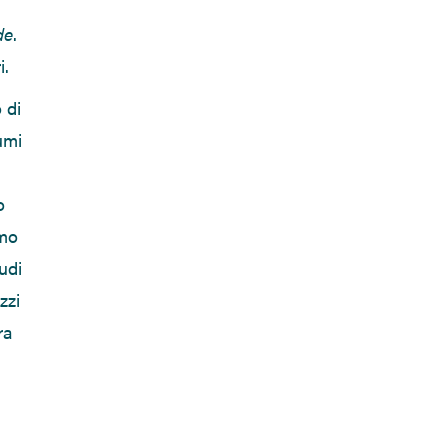
de
.
i.
 di
umi
o
mo
udi
zzi
ra