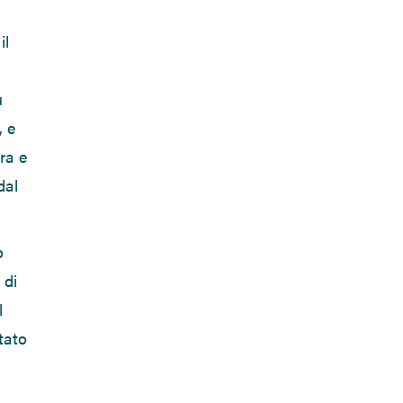
il
u
, e
ra e
dal
o
 di
l
tato