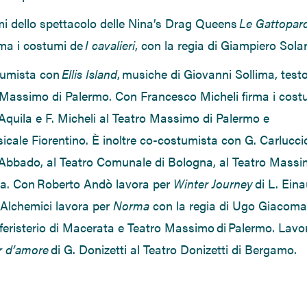
mi dello spettacolo delle
Nina’s
Drag Queens
Le
Gattopar
rma i costumi de
I cavalieri
,
con la regia di Giampiero Solar
stumista con
Ellis Island
,
musiche di Giovanni Sollima, testo
o Massimo di Palermo
. C
on Francesco Micheli firma i cost
D’Aquila e F. Micheli al Teatro Massimo di Palermo e
cale Fiorentino.
È inoltre
co-costumista con G. Carlucci
 Abbado
, al
Teatro Comunale
di
Bologna
,
al
Teatro Massi
ia
. Con
Roberto Andò
lavora per
Winter
Journey
di L. Eina
 Alchemici
lavora
per
Norma
con la regia di
Ugo Giacoma
eristerio di Macerata e Teatro Massimo di Palermo
. Lavo
ir d’amore
di G. Donizetti
al
Teatro Donizetti
di
Bergamo
.