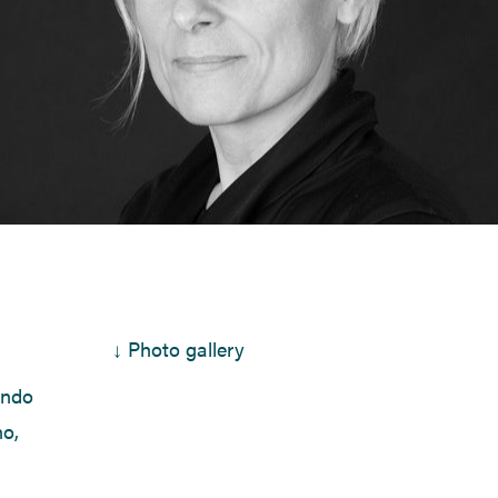
↓ Photo gallery
ondo
no,