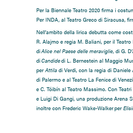
Per la Biennale Teatro 2020 firma i costu
Per INDA, al Teatro Greco di Siracusa, fi
Nell’ambito della lirica debutta come co
R. Alajmo e regia M. Baliani
,
per il Teatr
di
Alice nel Paese delle meraviglie
, di G. 
di
Candide
di L.
Bernestein
al Maggio Musi
per
Attila
di Verdi, con la regia di
Daniele
di
Palermo
e al
Teatro La Fenice
di
Venez
e C.
Tóibín
al
Teatro Massimo
. C
on
Teatri
e Luigi Di Gangi
,
una produzione Arena Sf
inoltre
con
Frederic Wake-Walker
per
Elis