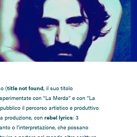
o (
title not found
, il suo titolo
à sperimentate con “La Merda” e con “La
ubblico il percorso artistico e produttivo
ima produzione, con
rebel lyrics
: 3
 canto o l’interpretazione, che possano
truire e portare nel mondo altre scritture,