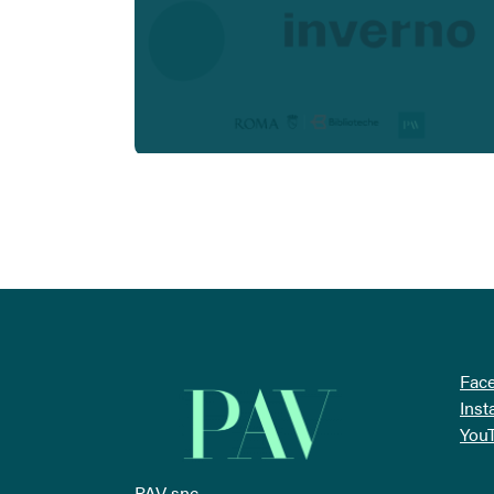
Fac
Ins
You
PAV snc