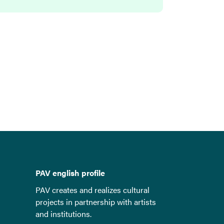
PAV english profile
PAV creates and realizes cultural
projects in partnership with artists
and institutions.