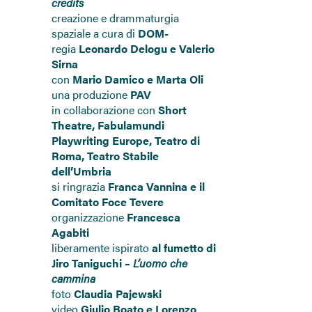
credits
creazione e drammaturgia
spaziale a cura di
DOM-
regia
Leonardo Delogu
e
Valerio
Sirna
con
Mario Damico
e
Marta Oli
una produzione
PAV
in collaborazione con
Short
Theatre, Fabulamundi
Playwriting Europe, Teatro di
Roma, Teatro Stabile
dell’Umbria
si ringrazia
Franca Vannina e il
Comitato Foce Tevere
organizzazione
Francesca
Agabiti
liberamente ispirato
al fumetto di
Jiro Taniguchi –
L’uomo che
cammina
foto
Claudia Pajewski
video
Giulio Boato e Lorenzo