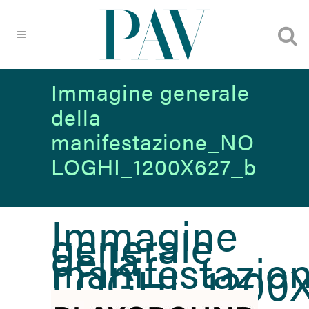
Immagine generale
della
manifestazione_NO
LOGHI_1200X627_b
Immagine
generale
della
manifestazi
LOGHI_1200