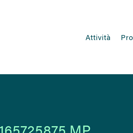
Attività
Pro
_165725875.MP