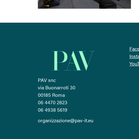
Fac
Ins
You
PAV snc
via Buonarroti 30
00185 Roma
06 4470 2823
06 4938 5619
organizzazione@pav-it.eu