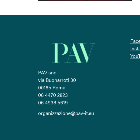
Fac
Ins
You
PAV snc
via Buonarroti 30
00185 Roma
06 4470 2823
06 4938 5619
organizzazione@pav-it.eu