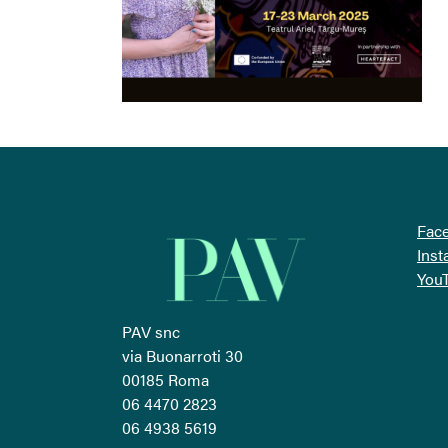
Fac
Ins
You
PAV snc
via Buonarroti 30
00185 Roma
06 4470 2823
06 4938 5619