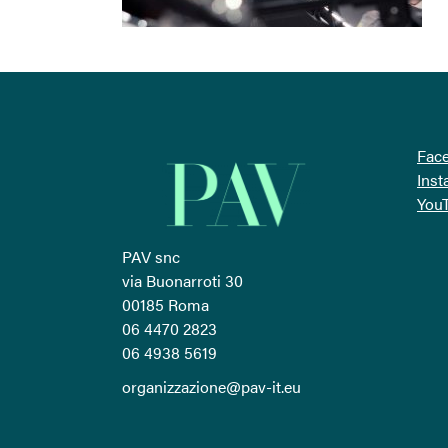
Fac
Ins
You
PAV snc
via Buonarroti 30
00185 Roma
06 4470 2823
06 4938 5619
organizzazione@pav-it.eu