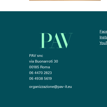
Fac
Ins
You
PAV snc
via Buonarroti 30
00185 Roma
06 4470 2823
06 4938 5619
organizzazione@pav-it.eu