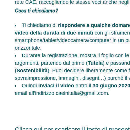
rete CAE, raccogliendo le stesse voci anche negli 
Cosa ti chiediamo?
Ti chiediamo di
rispondere a qualche doman
video della durata di due minuti
con gli strument
smartphone/tablet/videocamera/computer in un punt
orizzontale.
Durante la registrazione, mostra il foglio con 
argomenti, partendo dal primo (
Tutela
) e passand
(
Sostenibilità
). Puoi decidere liberamente come far
sovraimpressione, immagini, disegni…) purché il 
Quindi
inviaci il video
entro il
30 giugno 202
email all’indirizzo caeinitalia@gmail.com.
Clicca qui per scaricare il testo di prese