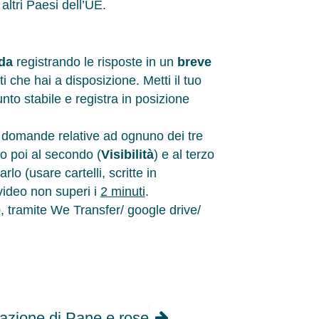
altri Paesi dell’UE.
da
registrando le risposte in un
breve
i che hai a disposizione. Metti il tuo
o stabile e registra in posizione
le domande relative ad ognuno dei tre
o poi al secondo (
Visibilità
) e al terzo
lo (usare cartelli, scritte in
video non superi i
2 minuti
.
0
, tramite We Transfer/ google drive/
ntazione di Pane e rose