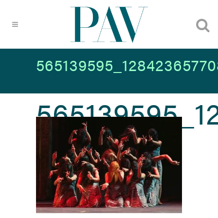
565139595_12842365770
565139595_1