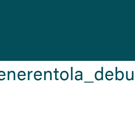
enerentola_debu