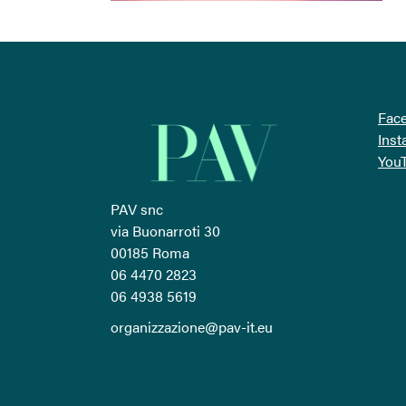
Fac
Ins
You
PAV snc
via Buonarroti 30
00185 Roma
06 4470 2823
06 4938 5619
organizzazione@pav-it.eu