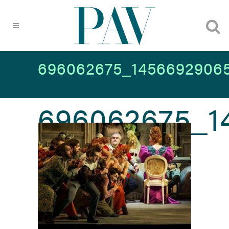
696062675_14566929065
696062675_1