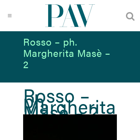
Rosso – ph.
Margherita Masè –
2
Rosso –
ph.
Margherita
Masè – 2