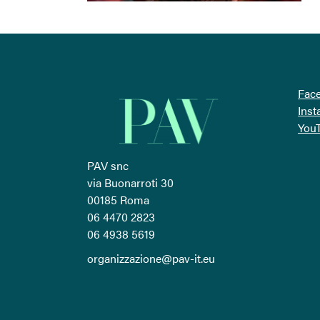
Fac
Ins
You
PAV snc
via Buonarroti 30
00185 Roma
06 4470 2823
06 4938 5619
organizzazione@pav-it.eu